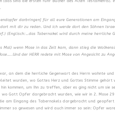
 (das sind die ersten fünf Bücher des Alten Testaments). 
.
ndopfer darbringen] für all eure Generationen am Eingan
rt mit dir zu reden. Und ich werde dort den Söhnen Israel
erf.) (Englisch:…das Tabernakel wird durch meine herrliche 
es Mal) wenn Mose in das Zelt kam, dann stieg die Wolkens
 Mose…..Und der HERR redete mit Mose von Angesicht zu Ang
 war, an dem die herrliche Gegenwart des Herrn wohnte und
eleitet wurden, wo Gottes Herz und Gottes Stimme gehört wu
 hin kommen, um Ihn zu treffen, aber es ging nicht um sie se
r, wo Gott Opfer dargebracht wurden, wie wir in 2. Mose 29
 die am Eingang des Tabernakels dargebracht und geopfert
immer so gewesen und wird auch immer so sein: Opfer waren 