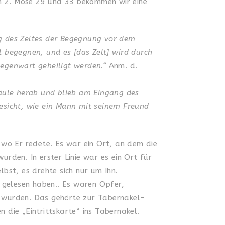
In 2. Mose 29 und 33 bekommen wir eine
g des Zeltes der Begegnung vor dem
 begegnen, und es [das Zelt] wird durch
Gegenwart geheiligt werden.“
Anm. d.
äule herab und blieb am Eingang des
esicht, wie ein Mann mit seinem Freund
 wo Er redete. Es war ein Ort, an dem die
rden. In erster Linie war es ein Ort für
lbst, es drehte sich nur um Ihn.
 gelesen haben.. Es waren Opfer,
 wurden. Das gehörte zur Tabernakel-
die „Eintrittskarte“ ins Tabernakel.