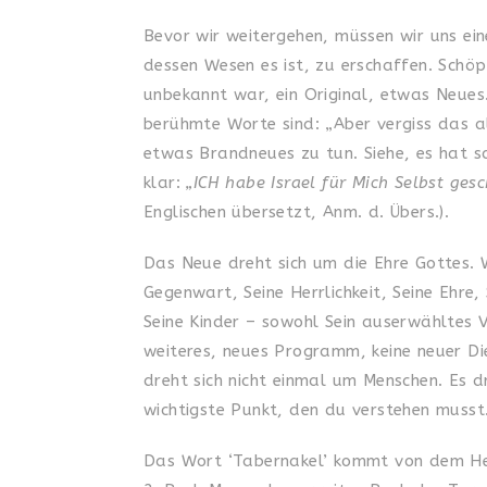
Bevor wir weitergehen, müssen wir uns eine
dessen Wesen es ist, zu erschaffen. Schöp
unbekannt war, ein Original, etwas Neues
berühmte Worte sind: „Aber vergiss das all
etwas Brandneues zu tun. Siehe, es hat s
klar:
„ICH habe Israel für Mich Selbst ges
Englischen übersetzt, Anm. d. Übers.).
Das Neue dreht sich um die Ehre Gottes. W
Gegenwart, Seine Herrlichkeit, Seine Ehre
Seine Kinder – sowohl Sein auserwähltes V
weiteres, neues Programm, keine neuer Die
dreht sich nicht einmal um Menschen. Es d
wichtigste Punkt, den du verstehen musst
Das Wort ‘Tabernakel’ kommt von dem Heb