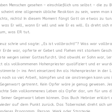
ben Menschen gesehen – einschließlich uns selbst – die zu
as scheint eine allgemein übliche Reaktion zu sein, wenn man
ichts, nichts! In diesem Moment fängt Gott an etwas zu tun.
 was Er will, wann Er will und wie Er es will. Es dreht sich
rum, was ER tut.
reuz schrie und sagte: „Es ist vollbracht!“? Was war vollb
er Erde war, opferte er Gebet und Flehen mit starkem Gesc
ete wegen seiner Gottesfurcht. Und obwohl er Sohn war, ler
ott als vollkommenen Hohenpriester qualifiziert und er wurd
stimmte (= ins Amt einsetzen) ihn als Hohenpriester in der L
ch noch so viel Arbeit, kämpfen und sie anstrengen kann uns
r Gegenwart getrennt. Kein Opfer wäre je genug gewesen. 
brachte Sein vollkommenes Leben als Opfer dar, um für uns 
 Seiner Gegenwart leben können. Das Buch Hebräer erklärt es
wieder auf dem Punkt zurück. Das Tabernakel dreht sich u
n anderes Programm, Person, Werk oder Strategie.