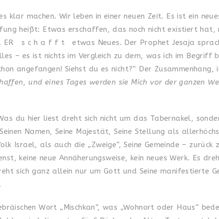
s klar machen. Wir leben in einer neuen Zeit. Es ist ein ne
fung heißt: Etwas erschaffen, das noch nicht existiert hat,
. ER s c h a f f t etwas Neues. Der Prophet Jesaja sprach
es – es ist nichts im Vergleich zu dem, was ich im Begriff b
chon angefangen! Siehst du es nicht?“ Der Zusammenhang, i
chaffen, und eines Tages werden sie Mich vor der ganzen We
as du hier liest dreht sich nicht um das Tabernakel, sonde
, Seinen Namen, Seine Majestät, Seine Stellung als allerhöc
olk Israel, als auch die „Zweige“, Seine Gemeinde – zurück 
nst, keine neue Annäherungsweise, kein neues Werk. Es dreht
reht sich ganz allein nur um Gott und Seine manifestierte G
.
räischen Wort „Mischkan“, was „Wohnort oder Haus“ bedeu