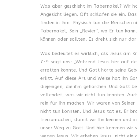
Was aber geschieht im Tabernakel? Wir ha
Angesicht liegen. Oft schlafen sie ein. D
finden in Ihm. Physisch tun die Menschen n
Tabernakel, Sein „Revier“, wo Er tun kann,
können oder sollten. Es dreht sich nur da
Was bedeutet es wirklich, als Jesus am K
7-9 sagt uns: „Während Jesus hier auf d
erretten konnte. Und Gott hörte seine Geb
erlitt. Auf diese Art und Weise hat ihn G
diejenigen, die ihm gehorchen. Und Gott be
vollendet, was wir nicht tun konnten. Au
rein für Ihn machen. Wir waren von Seine
nicht tun konnten. Und Jesus tat es. Er 
freizumachen, damit wir Ihn kennen und in
unser Weg zu Gott. Und hier kommen wir 
wegen Jesus. Wir erheben Jesus, nicht ei