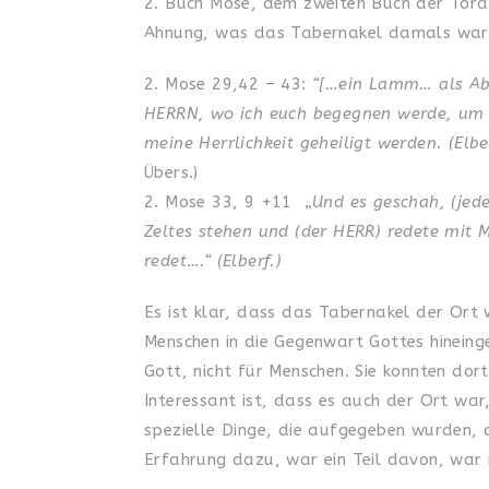
2. Buch Mose, dem zweiten Buch der Torah
Ahnung, was das Tabernakel damals war
2. Mose 29,42 – 43:
“[…ein Lamm… als Abe
HERRN, wo ich euch begegnen werde, um do
meine Herrlichkeit geheiligt werden. (Elb
Übers.)
2. Mose 33, 9 +11 „
Und es geschah, (jed
Zeltes stehen und (der HERR) redete mit
redet….“ (Elberf.)
Es ist klar, dass das Tabernakel der Ort
Menschen in die Gegenwart Gottes hineing
Gott, nicht für Menschen. Sie konnten dort
Interessant ist, dass es auch der Ort wa
spezielle Dinge, die aufgegeben wurden,
Erfahrung dazu, war ein Teil davon, war 