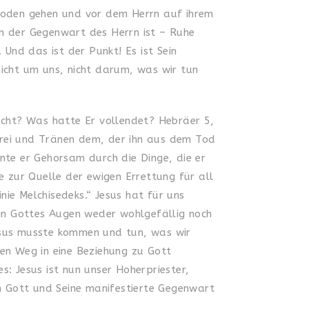
 Boden gehen und vor dem Herrn auf ihrem
 in der Gegenwart des Herrn ist – Ruhe
 Und das ist der Punkt! Es ist Sein
 nicht um uns, nicht darum, was wir tun
racht? Was hatte Er vollendet? Hebräer 5,
hrei und Tränen dem, der ihn aus dem Tod
nte er Gehorsam durch die Dinge, die er
e zur Quelle der ewigen Errettung für all
inie Melchisedeks.“ Jesus hat für uns
 in Gottes Augen weder wohlgefällig noch
Jesus musste kommen und tun, was wir
den Weg in eine Beziehung zu Gott
: Jesus ist nun unser Hoherpriester,
m Gott und Seine manifestierte Gegenwart