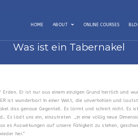
HOME
ABOUT
ONLINE COURSES
BL
Was ist ein Tabernakel
f Erden. Er ist nur aus einem einzigen Grund herrlich und w
 ER ist wunderbar! In einer Welt, die unverhohlen und laut
akel das genaue Gegenteil. Es lärmt und schreit nicht. Es is
. Es lädt uns ein, einzutreten „in eine völlig neue Dimensio
ss es Auswirkungen auf unsere Fähigkeit zu stehen, geschwe
ieder her.“