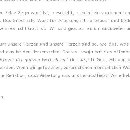
 Seine Gegenwart ist, geschieht, scheint ein von innen ko
n. Das Griechische Wort für Anbetung ist „pronosis“ und be
wenn es nicht Gott ist. Wir sind geschaffen um anzubeten 
 um unsere Herzen und unsere Herzen sind so, wie das, wa
nd das ist der Herzensschrei Gottes. Jesaja hat das offenb
ich vor der ganzen Welt ehren.“
(Jes. 43,21). Gott will vor
erden. Wenn wir gefallenen, zerbrochenen menschlichen We
he Reaktion, dass Anbetung aus uns herausfließt. Wir erheb
n.